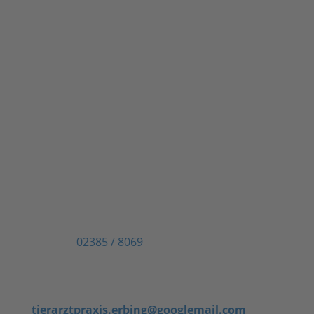
Kontaktieren Sie uns
Unsere Kontaktdaten
Tierärztliche Praxis Dr. Reinhold Erbing
Weingarten 1
59069 Hamm
Telefon:
02385 / 8069
E-Mail:
An die Tierarztpraxis und Tierarzthelfer
tierarztpraxis.erbing@googlemail.com