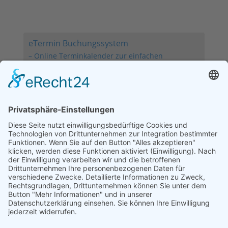
Notfälle nach telefonischer Absprache.
eTermin Buchungssystem
– Online Terminkalender zur einfachen
Terminbuchung!
Achtung! Nur folgende Zahlungsmöglichkeiten:
Telecash, Apple-Pay, Paypal
KEINE Barzahlung möglich
Unsere Spezialisierungen
Goldakupunktur
Tierphysiotherapie
Osteopathie
Misteltherapie