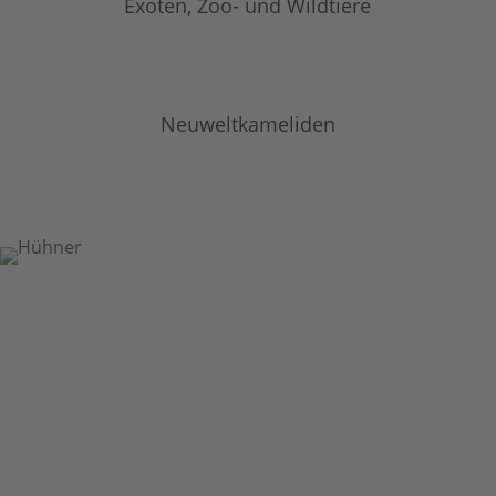
Exoten, Zoo- und Wildtiere
Neuweltkameliden
Sie haben Fragen, wollen mehr
erfahren oder einen Termin
vereinbaren?