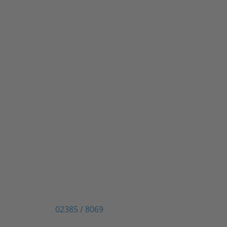
erfahren oder einen Termin
vereinbaren?
Kontaktieren Sie uns
Unsere Kontaktdaten
Tierärztliche Praxis Dr. Reinhold Erbing
Weingarten 1
59069 Hamm
Telefon:
02385 / 8069