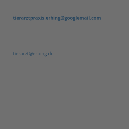
E-Mail:
An die Tierarztpraxis und Tierarzthelfer
tierarztpraxis.erbing@googlemail.com
Direkt an die Geschäftsleitung
( ! nur nach Rücksprache nutzen ! – Anfragen können
sonst nicht beantwortet werden)
tierarzt@erbing.de
Geschäftszeiten für telefonische
Terminabsprachen:
Montag, Dienstag, Donnerstag & Freitag: 08:00
bis 18:00 Uhr
Mittwoch: 08:00 bis 17:00 Uhr
Bitte beachten Sie, dass die angegeben Zeiten
nicht mit unseren Sprechzeiten gleichzusetzen
sind.