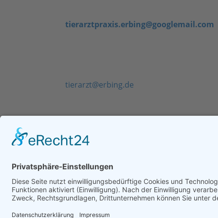
An die Tierarztpraxis und Tierarzthelfer
tierarztpraxis.erbing@googlemail.com
Direkt an die Geschäftsleitung
( ! nur nach Rücksprache nutzen ! – Anfragen
können sonst nicht beantwortet werden)
tierarzt@erbing.de