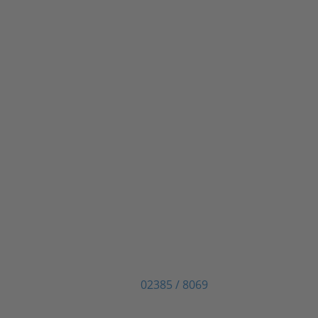
Sie haben Fragen, wollen meh
vereinbaren?
Unsere Kontaktdaten
Tierärztliche Praxis Dr. Reinhold Erbing
Weingarten 1
59069 Hamm
Telefon:
02385 / 8069
E-Mail: