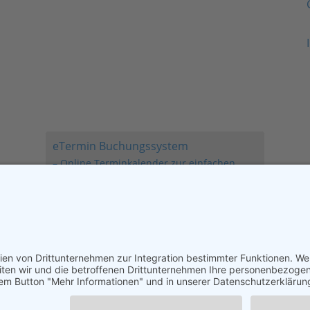
Zeiten nicht mit unseren Sprechzeiten
gleichzusetzen sind.
Sie benötigen bei uns IMMER einen
Termin.
Notfälle nach telefonischer Absprache.
eTermin Buchungssystem
– Online Terminkalender zur einfachen
Terminbuchung!
Achtung! Nur folgende
Zahlungsmöglichkeiten:
Telecash, Apple-Pay, Paypal
KEINE Barzahlung möglich