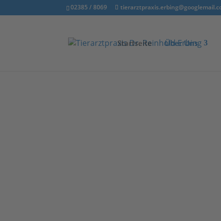
02385 / 8069
tierarztpraxis.erbing@googlemail.
Startseite
Über Uns