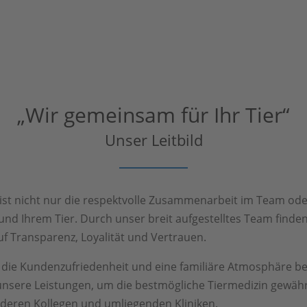
„Wir gemeinsam für Ihr Tier“
Unser Leitbild
 ist nicht nur die respektvolle Zusammenarbeit im Team od
nd Ihrem Tier. Durch unser breit aufgestelltes Team finde
uf Transparenz, Loyalität und Vertrauen.
h die Kundenzufriedenheit und eine familiäre Atmosphäre 
unsere Leistungen, um die bestmögliche Tiermedizin gewährl
deren Kollegen und umliegenden Kliniken.