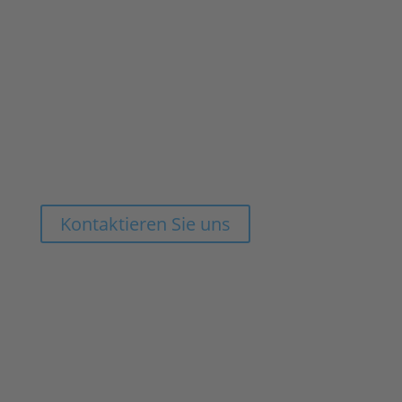
Sie haben Fragen, wollen mehr
erfahren oder einen Termin
vereinbaren?
Kontaktieren Sie uns
Unsere Kontaktdaten