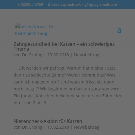
02385 / 8069
tierarztpraxis.erbing@googlemail.com
Zahngesundheit bei Katzen – ein schwieriges
Thema
von
Dr. Erbing
|
23.02.2018
|
Newsbeitrag
Oft werden wir gefragt: Warum hat meine Katze
denn so schlechte Zähne? Woher kommt das? Was
kann ich dagegen tun? Und warum frisst sie dann
noch so gut? Wir beginnen am besten ganz von vorn:
Ein junges Kätzchen bekommt seine ersten Zähne im
Alter von 2 bis 3...
Nierencheck-Aktion für Katzen
von
Dr. Erbing
|
17.02.2018
|
Newsbeitrag