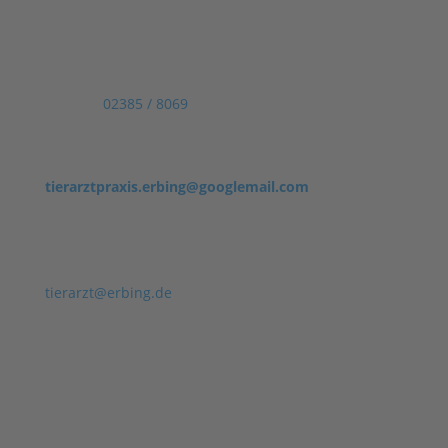
Tierärztliche Praxis Dr. Reinhold Erbing
Weingarten 1
59069 Hamm
Telefon:
02385 / 8069
E-Mail:
An die Tierarztpraxis und Tierarzthelfer
tierarztpraxis.erbing@googlemail.com
Direkt an die Geschäftsleitung
( ! nur nach Rücksprache nutzen ! – Anfragen können
sonst nicht beantwortet werden)
tierarzt@erbing.de
Geschäftszeiten für telefonische
Terminabsprachen:
Montag, Dienstag, Donnerstag & Freitag: 08:00 bis
18:00 Uhr
Mittwoch: 08:00 bis 17:00 Uhr