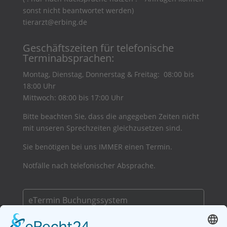
sonst nicht beantwortet werden)
tierarzt@erbing.de
Geschäftszeiten für telefonische
Terminabsprachen:
Montag, Dienstag, Donnerstag & Freitag: 08:00 bis
18:00 Uhr
Mittwoch: 08:00 bis 17:00 Uhr
Bitte beachten Sie, dass die angegeben Zeiten nicht
mit unseren Sprechzeiten gleichzusetzen sind.
Sie benötigen bei uns IMMER einen Termin.
Notfälle nach telefonischer Absprache.
eTermin Buchungssystem
– Online Terminkalender zur einfachen
Terminbuchung!