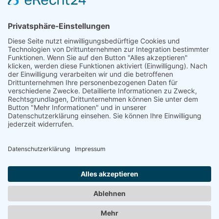
Achtung! Nur folgende Zahlungsmöglichkeiten:
Telecash, Apple-Pay, Paypal
KEINE Barzahlung möglich
Unsere Spezialisierungen
Goldakupunktur
Tierphysiotherapie
Osteopathie
Misteltherapie
Cookie-Einstellungen
Impressum
•
Datenschutz