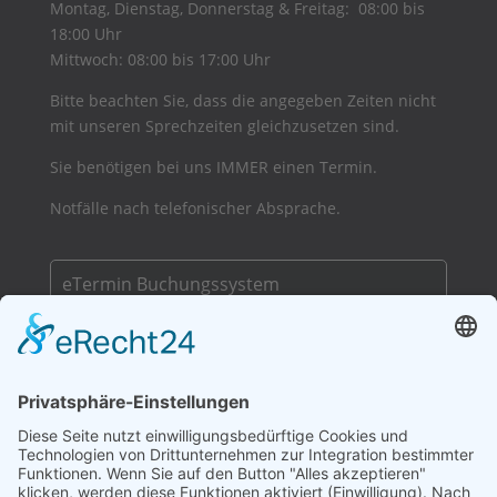
Montag, Dienstag, Donnerstag & Freitag: 08:00 bis
18:00 Uhr
Mittwoch: 08:00 bis 17:00 Uhr
Bitte beachten Sie, dass die angegeben Zeiten nicht
mit unseren Sprechzeiten gleichzusetzen sind.
Sie benötigen bei uns IMMER einen Termin.
Notfälle nach telefonischer Absprache.
eTermin Buchungssystem
– Online Terminkalender zur einfachen
Terminbuchung!
Achtung! Nur folgende Zahlungsmöglichkeiten:
Telecash, Apple-Pay, Paypal
KEINE Barzahlung möglich